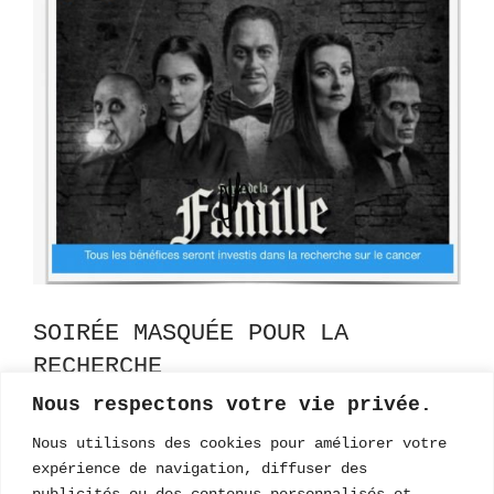
SOIRÉE MASQUÉE POUR LA
RECHERCHE
Nous respectons votre vie privée.
PARCE QUE NOUS POUVONS TOUS FAIRE UNE
Nous utilisons des cookies pour améliorer votre
DIFFÉRENCE! Qui que nous soyons, le cancer
expérience de navigation, diffuser des
nous touche…
publicités ou des contenus personnalisés et