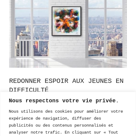
REDONNER ESPOIR AUX JEUNES EN
DIFFICULTÉ
Nous respectons votre vie privée.
Oui! La vita è bella! Redonnons espoirs aux
Nous utilisons des cookies pour améliorer votre
jeunes en difficulté de notre communauté
expérience de navigation, diffuser des
Participons, chacun…
publicités ou des contenus personnalisés et
analyser notre trafic. En cliquant sur « Tout